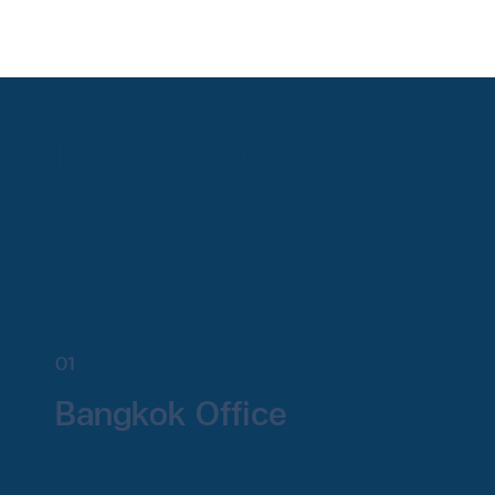
Headquarters
01
Bangkok Office