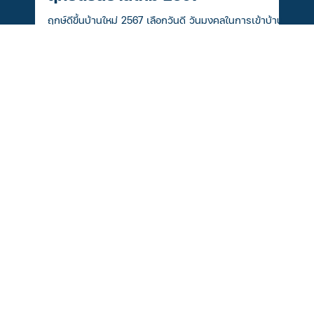
ฤกษ์ดีขึ้นบ้านใหม่ 2567
ฤกษ์ดีขึ้นบ้านใหม่ 2567 เลือกวันดี วันมงคลในการเข้าบ้าน
ตามความเชื่อโบราณ หากเลือกฤกษ์ที่เหมาะสมในการขึ้นบ้าน
ใหม่ ฤกษ์ดี...
Thanacharoen Property Co.,ltd