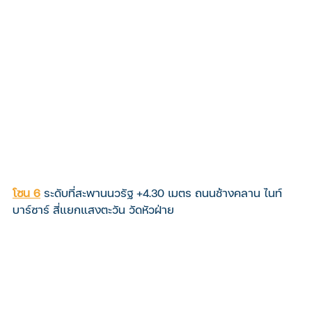
โซน 6
ระดับที่สะพานนวรัฐ +4.30 เมตร ถนนช้างคลาน ไนท์
บาร์ซาร์ สี่แยกแสงตะวัน วัดหัวฝ่าย