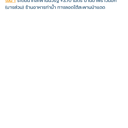
โซน 1
ระดับน้ำที่สะพานนวรัฐ +3.70 เมตร บ้านป้าพร้าวนอก 
(บางส่วน) ร้านอาหารท่าน้ำ ทางลอดใต้สะพานป่าแดด