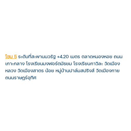
โซน 5
ระดับที่สะพานนวรัฐ +4.20 เมตร ตลาดหนองหอย ถนน
เกาะกลาง โรงเรียนมงฟอร์ตมัธยม โรงเรียนกาวิละ วัดเมือง
หลวง วัดเมืองสาตร น้อย หมู่บ้านปาล์มสปริงส์ วัดเมืองกาย 
ถนนราษฎร์อุทิศ