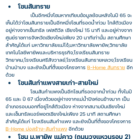
โซนสันทราย 
		เป็นอีกหนึ่งโซนหากเทียบข้อมูลย้อนหลังในปี 65 จะ
เห็นได้ว่าโซนสันทรายเป็นอีกหนึ่งโซนที่รอดน้ำท่วม ใกล้ตัวเมือง
อยู่ห่างจากเซ็นทรัล เฟสติวัล เชียงใหม่ 15 นาที และอยู่ห่างจาก
ศูนย์ราชการจังหวัดเชียงใหม่เพียง 20 นาทีเท่านั้น สถานศึกษา
สำคัญได้แก่ มหาวิทยาลัยแม่โจ้,มหาวิทยาลัยพายัพ,วิทยาลัย
เทคโนโลยีพายัพและบริหารธุรกิจ,โรงเรียนสันทราย
วิทยาคม,โรงเรียนศรีสังวาลย์,โรงเรียนสันทรายหลวง,โรงเรียน
บ้านป่าบง และยังเป็นที่ตั้งของโครงการ 
B-Home สันทราย
 อีก
ด้วย
โซนสันกำแพงสายเก่า-สายใหม่
		โซนสันกำแพงเป็นอีกโซนที่รอดจากน้ำท่วม ทั้งในปี 
65 และ ปี 67 เนื่องด้วยอยู่ห่างจากแม่น้ำปิงค่อนข้างมาก เป็น
อำเภอรอบนอกที่อยู่ใกล้ตัวเมือง ห่างจากสนามบินเชียงใหม่ 
และเซ็นทรัลแอร์พอตเชียงใหม่เพียง 25 นาที สถานศึกษา
สำคัญได้แก่ โรงเรียนสันกำแพง และยังเป็นที่ตั้งของโครงการ 
B-Home บ่อสร้าง-สันกำแพง
 อีกด้วย
โซน ม.พายัพ แม่คาว (ถนนวงแหวนรอบ 2)