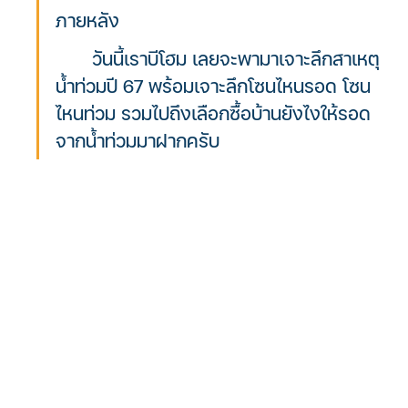
ภายหลัง 
	วันนี้เราบีโฮม เลยจะพามาเจาะลึกสาเหตุ
น้ำท่วมปี 67 พร้อมเจาะลึกโซนไหนรอด โซน
ไหนท่วม รวมไปถึงเลือกซื้อบ้านยังไงให้รอด
จากน้ำท่วมมาฝากครับ