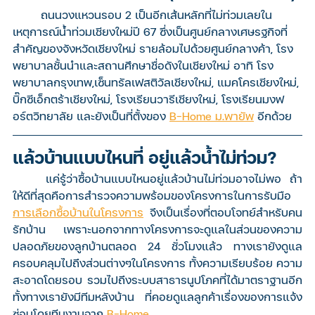
	ถนนวงแหวนรอบ 2 เป็นอีกเส้นหลักที่ไม่ท่วมเลยใน
เหตุการณ์น้ำท่วมเชียงใหม่ปี 67 ซึ่งเป็นศูนย์กลางเศษรฐกิจที่
สำคัญของจังหวัดเชียงใหม่ รายล้อมไปด้วยศูนย์กลางค้า, โรง
พยาบาลชั้นนำและสถานศึกษาชื่อดังในเชียงใหม่ อาทิ โรง
พยาบาลกรุงเทพ,เซ็นทรัลเฟสติวัลเชียงใหม่, แมคโครเชียงใหม่, 
บิ๊กซีเอ็กตร้าเชียงใหม่, โรงเรียนวารีเชียงใหม่, โรงเรียนมงฟ
อร์ตวิทยาลัย และยังเป็นที่ตั้งของ 
B-Home ม.พายัพ
 อีกด้วย 
แล้วบ้านแบบไหนที่ อยู่แล้วน้ำไม่ท่วม?
	แค่รู้ว่าซื้อบ้านแบบไหนอยู่แล้วบ้านไม่ท่วมอาจไม่พอ ถ้า
ให้ดีที่สุดคือการสำรวจความพร้อมของโครงการในการรับมือ 
การเลือกซื้อบ้านในโครงการ
 จึงเป็นเรื่องที่ตอบโจทย์สำหรับคน
รักบ้าน เพราะนอกจากทางโครงการจะดูแลในส่วนของความ
ปลอดภัยของลูกบ้านตลอด 24 ชั่วโมงแล้ว ทางเรายังดูแล
ครอบคลุมไปถึงส่วนต่างๆในโครงการ ทั้งความเรียบร้อย ความ
สะอาดโดยรอบ รวมไปถึงระบบสาธารนูปโภคที่ได้มาตราฐานอีก
ทั้งทางเรายังมีทีมหลังบ้าน ที่คอยดูแลลูกค้าเรื่องของการแจ้ง
ซ่อมโดยทีมงานจาก 
B-Home