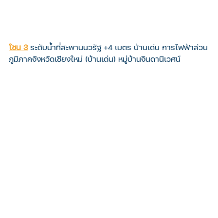
โซน 3
ระดับน้ำที่สะพานนวรัฐ +4 เมตร บ้านเด่น การไฟฟ้าส่วน
ภูมิภาคจังหวัดเชียงใหม่ (บ้านเด่น) หมู่บ้านจินดานิเวศน์